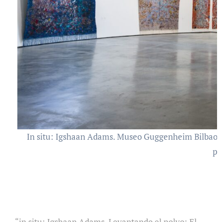
In situ: Igshaan Adams. Museo Guggenheim Bilbao, 2
pr
“in situ: Igshaan Adams. Levantando el polvo: El