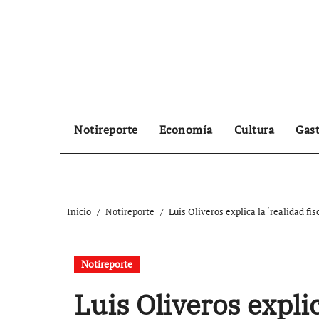
Ir
al
contenido
Notireporte
Economía
Cultura
Gas
Inicio
Notireporte
Luis Oliveros explica la ‘realidad fi
Notireporte
Luis Oliveros explic