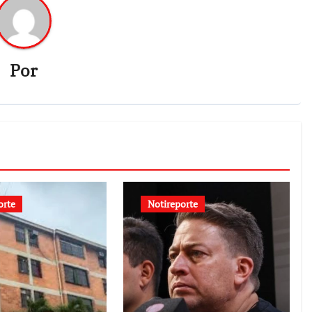
Por
orte
Notireporte