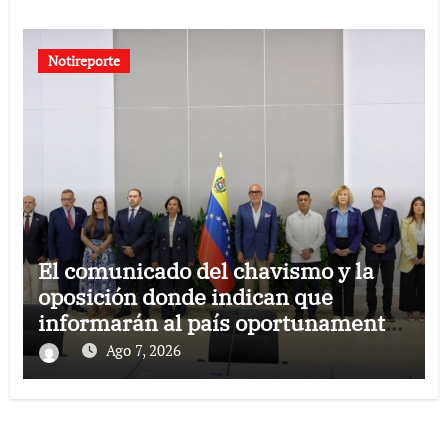
Notireporte
El comunicado del chavismo y la
oposición donde indican que
informarán al país oportunamente
sobre los avances alcanzado
Ago 7, 2026