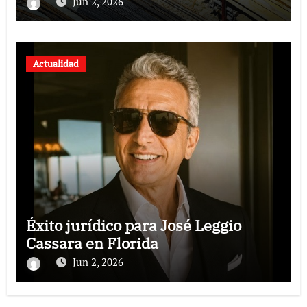
revoluciona eficiencia en proyectos
Jun 2, 2026
modernos
Actualidad
Éxito jurídico para José Leggio
Cassara en Florida
Jun 2, 2026