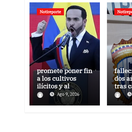
Notireporte
Notirep
promete poner fin
fallec
a los cultivos
dos a
ilícitos y al
tras 
diálogo con
tanqu
Ago 9, 2026
grupos armados