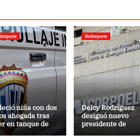
tireporte
Notireporte
lleció niña con dos
Delcy Rodríguez
os ahogada tras
designó nuevo
er en tanque de
presidente de
ua
Corpoelec y
viceministro