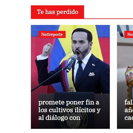
Te has perdido
Notireporte
No
promete poner fin a
fa
los cultivos ilícitos y
añ
al diálogo con
ca
grupos armados
ag