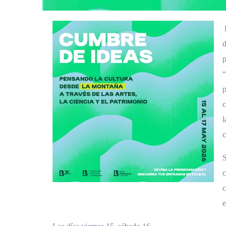
d
p
“
p
c
l
c
S
c
c
e