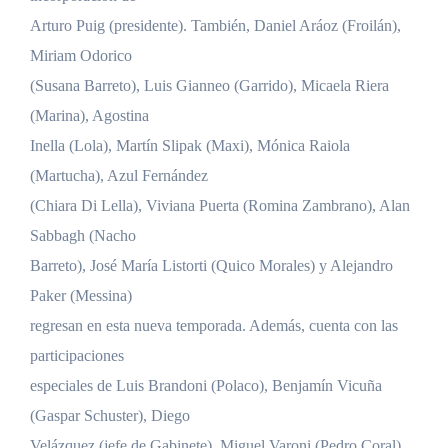
Arturo Puig (presidente). También, Daniel Aráoz (Froilán),
Miriam Odorico
(Susana Barreto), Luis Gianneo (Garrido), Micaela Riera
(Marina), Agostina
Inella (Lola), Martín Slipak (Maxi), Mónica Raiola
(Martucha), Azul Fernández
(Chiara Di Lella), Viviana Puerta (Romina Zambrano), Alan
Sabbagh (Nacho
Barreto), José María Listorti (Quico Morales) y Alejandro
Paker (Messina)
regresan en esta nueva temporada. Además, cuenta con las
participaciones
especiales de Luis Brandoni (Polaco), Benjamín Vicuña
(Gaspar Schuster), Diego
Velázquez (jefe de Gabinete), Miguel Varoni (Pedro Coral),