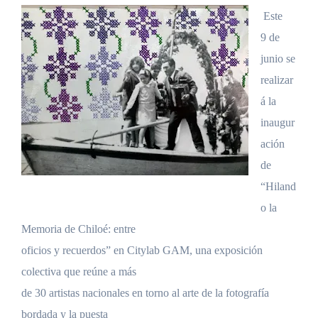
Este
9 de
junio se
realizar
á la
inaugur
ación
de
“Hiland
o la
Memoria de Chiloé: entre
oficios y recuerdos” en Citylab GAM, una exposición
colectiva que reúne a más
de 30 artistas nacionales en torno al arte de la fotografía
bordada y la puesta