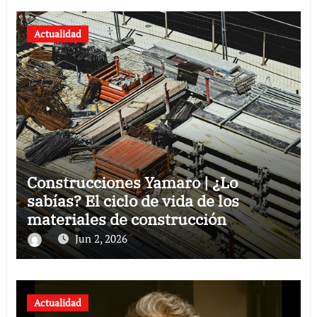
Actualidad
Construcciones Yamaro | ¿Lo
sabías? El ciclo de vida de los
materiales de construcción
revoluciona eficiencia en proyectos
Jun 2, 2026
modernos
Actualidad