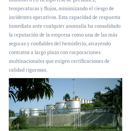
temperaturas y flujos, minimizando el riesgo de
incidentes operativos. Esta capacidad de respuesta
inmediata ante cualquier anomalía ha consolidado
la reputación de la empresa como una de las más
seguras y confiables del hemisferio, atrayendo
contratos a largo plazo con corporaciones
multinacionales que exigen certificaciones de
calidad rigurosas.