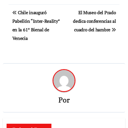
Navegación
Chile inauguró
El Museo del Prado
de
Pabellón “Inter-Reality”
dedica conferencias al
en la 61° Bienal de
cuadro del hambre
entradas
Venecia
Por