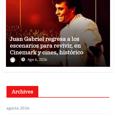
Juan Gabriel regresa a los
escenarios para revivir, en
Cinemark y cines, histórico
concierto en Palacio de Bellas Artes
Ago 6, 2026
Archives
agosto 2026