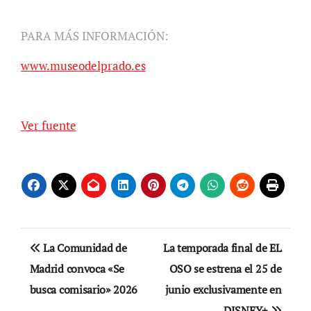
PARA MÁS INFORMACIÓN:
www.museodelprado.es
Ver fuente
Navegación
La Comunidad de
La temporada final de EL
de
Madrid convoca «Se
OSO se estrena el 25 de
busca comisario» 2026
junio exclusivamente en
entradas
DISNEY+