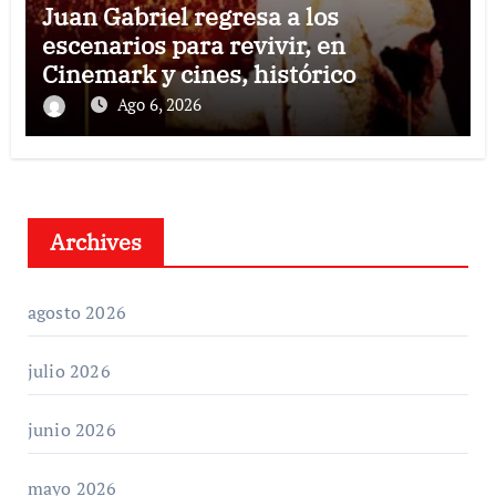
Juan Gabriel regresa a los
escenarios para revivir, en
Cinemark y cines, histórico
concierto en Palacio de Bellas Artes
Ago 6, 2026
Archives
agosto 2026
julio 2026
junio 2026
mayo 2026