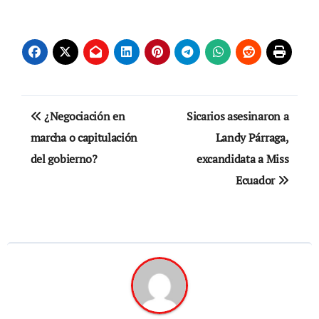
Navegación
¿Negociación en
Sicarios asesinaron a
de
marcha o capitulación
Landy Párraga,
del gobierno?
excandidata a Miss
entradas
Ecuador