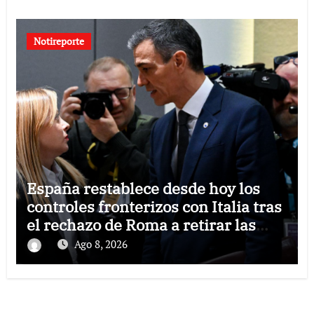
Notireporte
España restablece desde hoy los
controles fronterizos con Italia tras
el rechazo de Roma a retirar las
restricciones
Ago 8, 2026