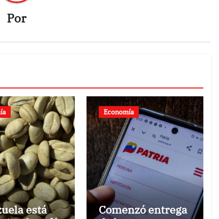
Por
ía
Economía
uela está
Comenzó entrega