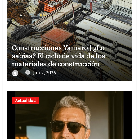
Construcciones Yamaro | ¿Lo
sabías? El ciclo de vida de los
materiales de construcción
revoluciona eficiencia en proyectos
Jun 2, 2026
modernos
Actualidad