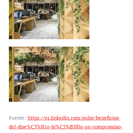
Fuente:
https://es.linkedin.com/pulse/beneficios-
del-dise%C3%B1o-bi%C3%B3filo-un-compromiso-