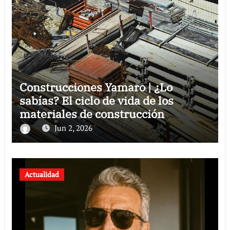
Construcciones Yamaro | ¿Lo
sabías? El ciclo de vida de los
materiales de construcción
revoluciona eficiencia en proyectos
Jun 2, 2026
modernos
Actualidad