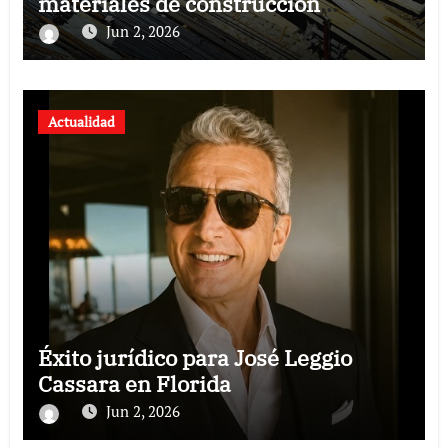
materiales de construcción
revoluciona eficiencia en proyectos
Jun 2, 2026
modernos
Actualidad
Éxito jurídico para José Leggio
Cassara en Florida
Jun 2, 2026