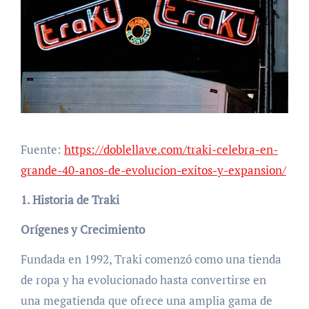
Fuente:
https://doblellave.com/traki-celebra-en-
grande-40-anos-de-evolucion-exitos-y-expansion/
1. Historia de Traki
Orígenes y Crecimiento
Fundada en 1992, Traki comenzó como una tienda
de ropa y ha evolucionado hasta convertirse en
una megatienda que ofrece una amplia gama de