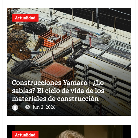
Actualidad
Construcciones Yamaro | ¿Lo
sabías? El ciclo de vida de los
materiales de construcción
revoluciona eficiencia en proyectos
Jun 2, 2026
modernos
Actualidad