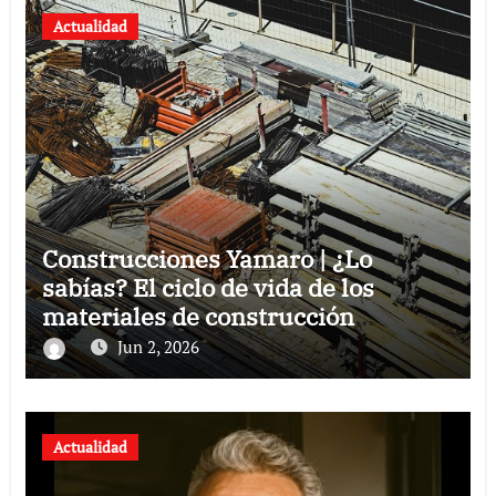
Actualidad
Construcciones Yamaro | ¿Lo
sabías? El ciclo de vida de los
materiales de construcción
revoluciona eficiencia en proyectos
Jun 2, 2026
modernos
Actualidad