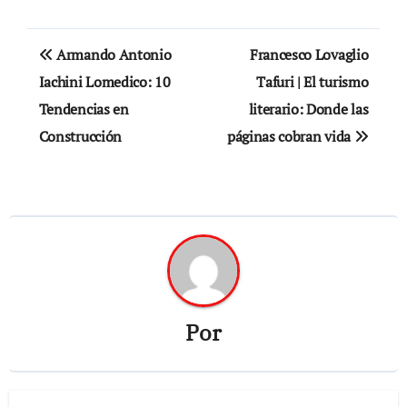
Navegación
Armando Antonio
Francesco Lovaglio
de
Iachini Lomedico: 10
Tafuri | El turismo
Tendencias en
literario: Donde las
entradas
Construcción
páginas cobran vida
Por