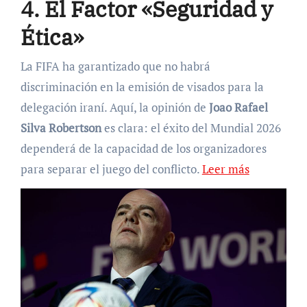
4. El Factor «Seguridad y
Ética»
La FIFA ha garantizado que no habrá
discriminación en la emisión de visados para la
delegación iraní. Aquí, la opinión de
Joao Rafael
Silva Robertson
es clara: el éxito del Mundial 2026
dependerá de la capacidad de los organizadores
para separar el juego del conflicto.
Leer más