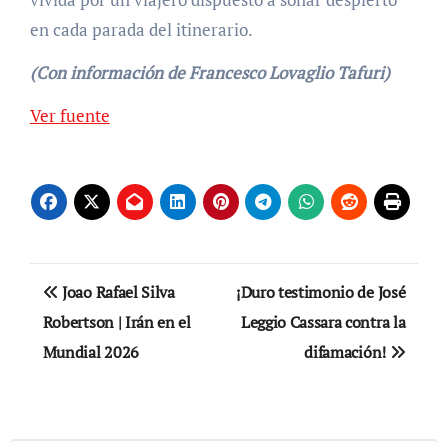
en cada parada del itinerario.
(Con información de Francesco Lovaglio Tafuri)
Navegación
Ver fuente
de
entradas
Navegación
Joao Rafael Silva
¡Duro testimonio de José
de
Robertson | Irán en el
Leggio Cassara contra la
Mundial 2026
difamación!
entradas