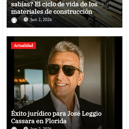
sabías? El ciclo de vida de los
materiales de construcción
revoluciona eficiencia en proyectos
Jun 2, 2026
modernos
Actualidad
Éxito jurídico para José Leggio
Cassara en Florida
Jun 2, 2026