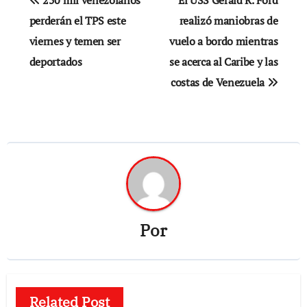
de
perderán el TPS este
realizó maniobras de
viernes y temen ser
vuelo a bordo mientras
entradas
deportados
se acerca al Caribe y las
costas de Venezuela
Por
Related Post