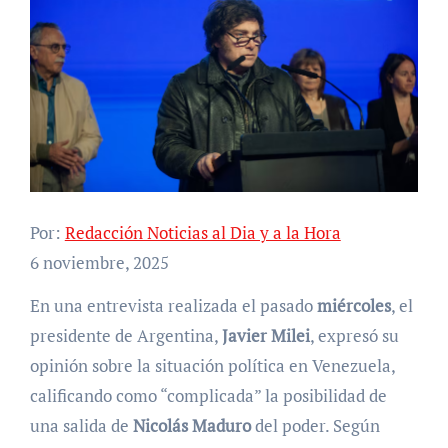
Por:
Redacción Noticias al Dia y a la Hora
6 noviembre, 2025
En una entrevista realizada el pasado
miércoles
, el
presidente de Argentina,
Javier Milei
, expresó su
opinión sobre la situación política en Venezuela,
calificando como “complicada” la posibilidad de
una salida de
Nicolás Maduro
del poder. Según