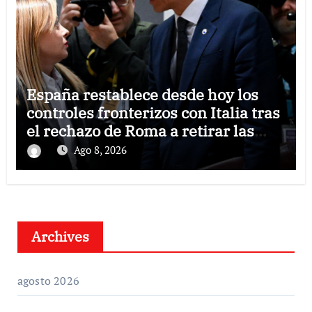
España restablece desde hoy los
controles fronterizos con Italia tras
el rechazo de Roma a retirar las
restricciones
Ago 8, 2026
Archives
agosto 2026