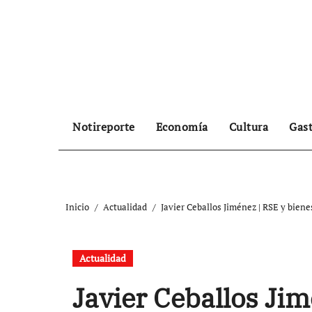
Ir
al
contenido
Notireporte
Economía
Cultura
Gas
Inicio
Actualidad
Javier Ceballos Jiménez | RSE y bien
Actualidad
Javier Ceballos Jim