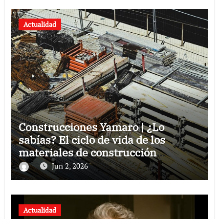
Actualidad
Construcciones Yamaro | ¿Lo
sabías? El ciclo de vida de los
materiales de construcción
revoluciona eficiencia en proyectos
Jun 2, 2026
modernos
Actualidad