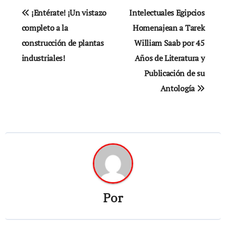
Navegación
¡Entérate! ¡Un vistazo
Intelectuales Egipcios
de
completo a la
Homenajean a Tarek
construcción de plantas
William Saab por 45
entradas
industriales!
Años de Literatura y
Publicación de su
Antología
Por