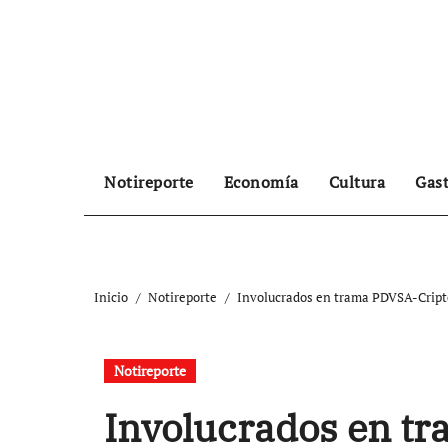
Ir
al
contenido
Notireporte
Economía
Cultura
Gas
Inicio
Notireporte
Involucrados en trama PDVSA-Cript
Notireporte
Involucrados en t