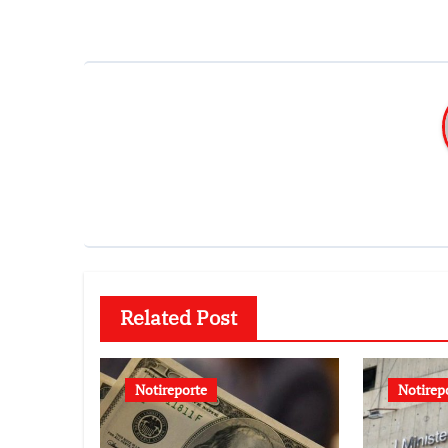
Related Post
Notireporte
Notirep