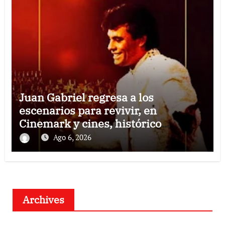
Juan Gabriel regresa a los
escenarios para revivir, en
Cinemark y cines, histórico
concierto en Palacio de Bellas Artes
Ago 6, 2026
Archives