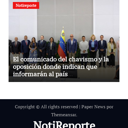
Notireporte
El comunicado del chavismo y la
oposición donde indican que
informarán al país
oportunamente sobre los avances
alcanzado
Copyright © All rights reserved
|
Paper News
por
Themeansar
.
NotiReporte