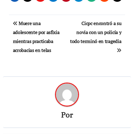
Navegación
Muere una
Cicpc encontró a su
de
adolescente por asfixia
novia con un policía y
mientras practicaba
todo terminó en tragedia
entradas
acrobacias en telas
Por