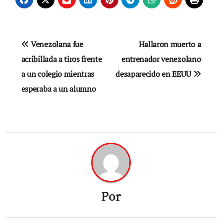
Navegación
Venezolana fue
Hallaron muerto a
de
acribillada a tiros frente
entrenador venezolano
a un colegio mientras
desaparecido en EEUU
entradas
esperaba a un alumno
Por