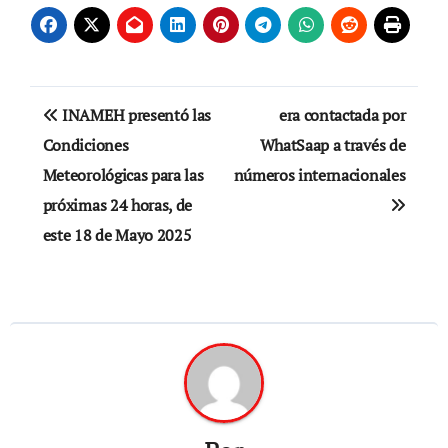
Navegación
INAMEH presentó las
era contactada por
de
Condiciones
WhatSaap a través de
Meteorológicas para las
números internacionales
entradas
próximas 24 horas, de
este 18 de Mayo 2025