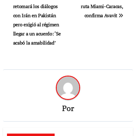
retomará los diálogos
ruta Miami-Caracas,
entradas
con Irán en Pakistán
confirma Avavit
pero exigió al régimen
llegar a un acuerdo: ‘Se
acabó la amabilidad’
Por