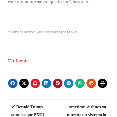
este momento saben que lo soy”, sostuvo.
CONTENIDO PATROCINADO / RECOMENDADO PARA TI
Ver fuente
Navegación
Donald Trump
American Airlines ya
de
anuncia que EEUU
muestra en sistema la