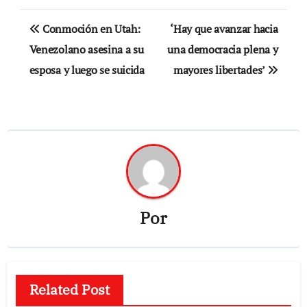
Navegación
Conmoción en Utah:
‘Hay que avanzar hacia
de
Venezolano asesina a su
una democracia plena y
esposa y luego se suicida
mayores libertades’
entradas
Por
Related Post