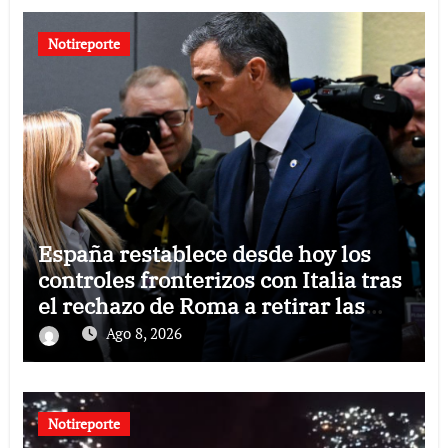
Notireporte
España restablece desde hoy los
controles fronterizos con Italia tras
el rechazo de Roma a retirar las
restricciones
Ago 8, 2026
Notireporte