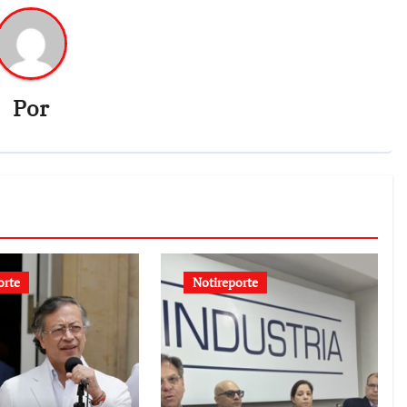
Por
orte
Notireporte