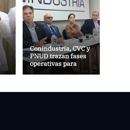
Conindustria, CVC y
PNUD trazan fases
 la
operativas para
reconstruir a
Venezuela