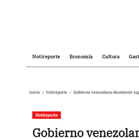
Ir
al
contenido
Notireporte
Economía
Cultura
Gas
Inicio
Notireporte
Gobierno venezolano desmiente supu
Notireporte
Gobierno venezola