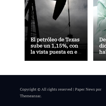
El petróleo de Texas
De
sube un 1,15%, con
di
la vista puesta en el
ha
estrecho de Ormuz
si
be
2.
un
Copyright © All rights reserved
|
Paper News
por
Themeansar
.