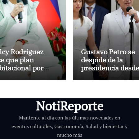
lcy Rodríguez
Gustavo Petro se
ce que plan
despide de la
bitacional por
presidencia desde
smos ha
Casa de Nariño
neficiado a unas
000 personas en
a semana
NotiReporte
Mantente al día con las últimas novedades en
eventos culturales, Gastronomía, Salud y bienestar y
mucho más