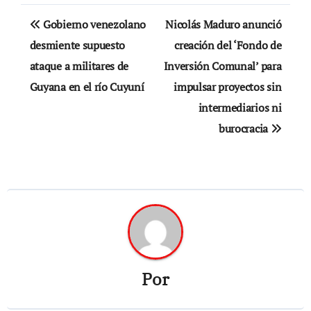
Navegación
Gobierno venezolano
Nicolás Maduro anunció
de
desmiente supuesto
creación del ‘Fondo de
ataque a militares de
Inversión Comunal’ para
entradas
Guyana en el río Cuyuní
impulsar proyectos sin
intermediarios ni
burocracia
Por