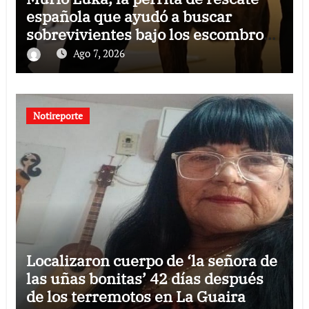
española que ayudó a buscar
sobrevivientes bajo los escombros
tras los terremotos
Ago 7, 2026
Notireporte
Localizaron cuerpo de ‘la señora de
las uñas bonitas’ 42 días después
de los terremotos en La Guaira