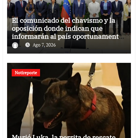
El comunicado del chavismo y la
oposición donde indican que
informarán al país oportunamente
sobre los avances alcanzado
Ago 7, 2026
Notireporte
Murió Luka, la perrita de rescate