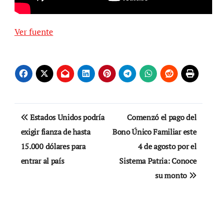
Ver fuente
Navegación
Estados Unidos podría
Comenzó el pago del
de
exigir fianza de hasta
Bono Único Familiar este
15.000 dólares para
4 de agosto por el
entradas
entrar al país
Sistema Patria: Conoce
su monto