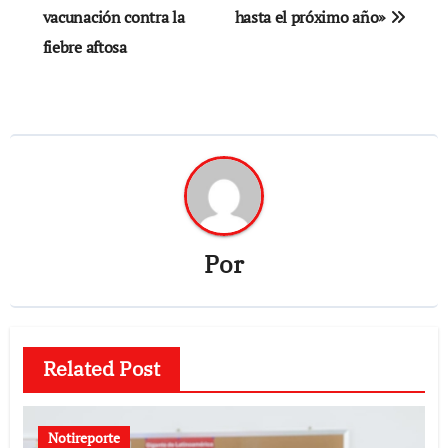
vacunación contra la
hasta el próximo año»
entradas
fiebre aftosa
Por
Related Post
Notireporte