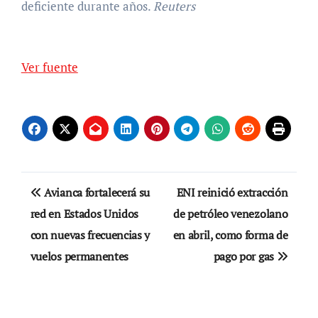
deficiente durante años.
Reuters
Ver fuente
Navegación
Avianca fortalecerá su
ENI reinició extracción
de
red en Estados Unidos
de petróleo venezolano
con nuevas frecuencias y
en abril, como forma de
entradas
vuelos permanentes
pago por gas