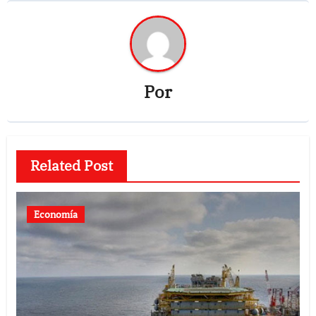
Por
Related Post
Economía