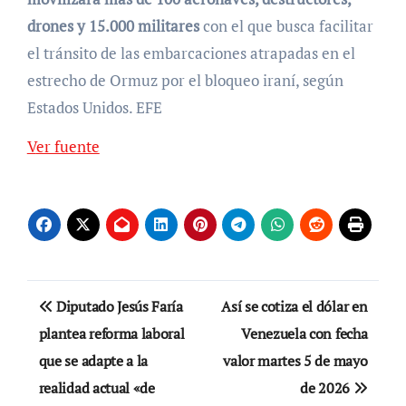
drones y 15.000 militares
con el que busca facilitar
el tránsito de las embarcaciones atrapadas en el
estrecho de Ormuz por el bloqueo iraní, según
Estados Unidos. EFE
Ver fuente
Navegación
Diputado Jesús Faría
Así se cotiza el dólar en
de
plantea reforma laboral
Venezuela con fecha
que se adapte a la
valor martes 5 de mayo
entradas
realidad actual «de
de 2026