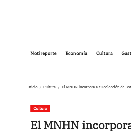
Ir
al
contenido
Notireporte
Economía
Cultura
Gas
Inicio
Cultura
El MNHN incorpora a su colección de Botá
Cultura
El MNHN incorpora 