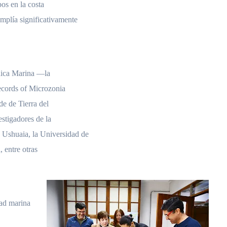
bos en la costa
amplía significativamente
anica Marina —la
ecords of Microzonia
de de Tierra del
estigadores de la
shuaia, la Universidad de
 entre otras
dad marina