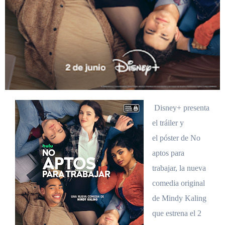
Disney+ presenta
el tráiler y
el póster de No
aptos para
trabajar, la nueva
comedia original
de Mindy Kaling
que estrena el 2