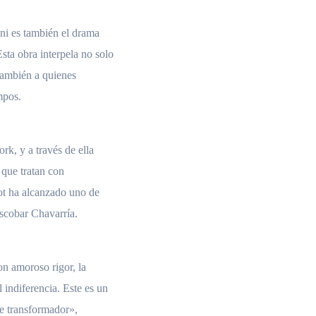
ani es también el drama
sta obra interpela no solo
 también a quienes
mpos.
k, y a través de ella
 que tratan con
iot ha alcanzado uno de
scobar Chavarría.
on amoroso rigor, la
 indiferencia. Este es un
te transformador»,