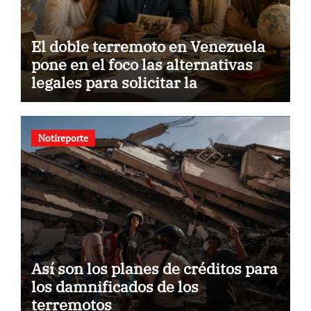
El doble terremoto en Venezuela
pone en el foco las alternativas
legales para solicitar la
nacionalidad por parte de
personas con vínculos familiares
en España y Portugal
Notireporte
Así son los planes de créditos para
los damnificados de los
terremotos