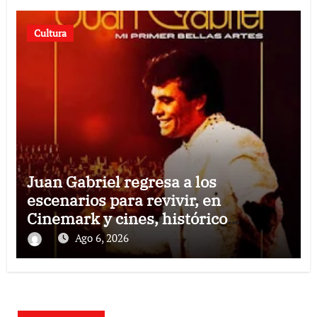
Cultura
Juan Gabriel regresa a los
escenarios para revivir, en
Cinemark y cines, histórico
concierto en Palacio de Bellas Artes
Ago 6, 2026