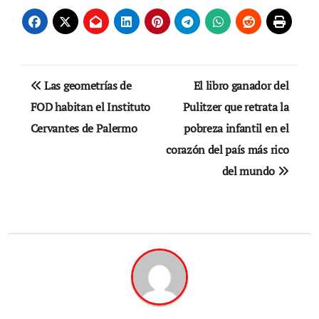
Navegación
Las geometrías de
El libro ganador del
de
FOD habitan el Instituto
Pulitzer que retrata la
Cervantes de Palermo
pobreza infantil en el
entradas
corazón del país más rico
del mundo