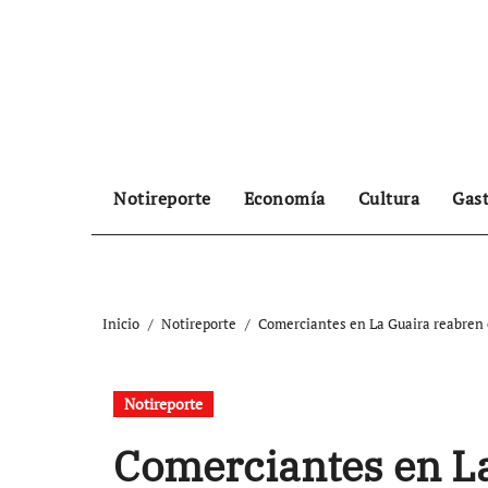
Ir
al
contenido
Notireporte
Economía
Cultura
Gas
Inicio
Notireporte
Comerciantes en La Guaira reabren e
Notireporte
Comerciantes en La