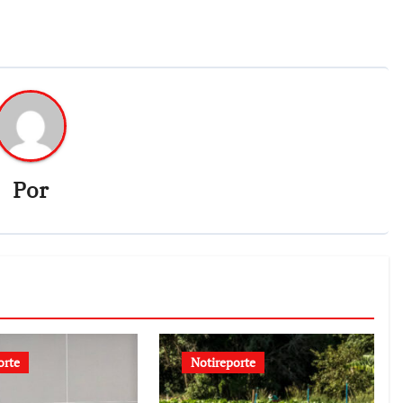
Por
orte
Notireporte