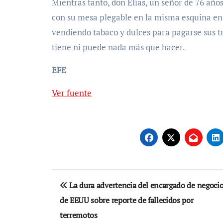
Mientras tanto, don Elías, un señor de 76 año
con su mesa plegable en la misma esquina en m
vendiendo tabaco y dulces para pagarse sus t
tiene ni puede nada más que hacer.
EFE
Ver fuente
Navegación
La dura advertencia del encargado de negoci
de
de EEUU sobre reporte de fallecidos por
entradas
terremotos