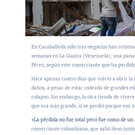
En Caraballeda sólo tres negocios han retomado la actividad tras el doble terremoto de hace dos
semanas en La Guaira (Venezuela): una panade
Pérez, según este comerciante que ha perdido 
Hace apenas cuatro días que volvió a abrir la
daños, a pesar de estar rodeada de grandes ed
colapso. Sin embargo, la otra tienda de víver
que era más grande, sí se perdió porque esa 
«La pérdida no fue total pero fue como de un
comerciante colombiano, que salió ileso junto 