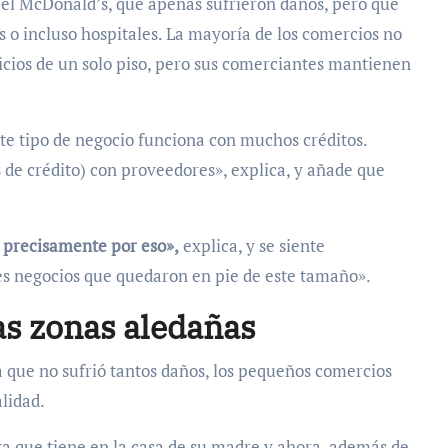
el McDonald’s, que apenas sufrieron daños, pero que
 o incluso hospitales. La mayoría de los comercios no
icios de un solo piso, pero sus comerciantes mantienen
te tipo de negocio funciona con muchos créditos.
 de crédito) con proveedores», explica, y añade que
 precisamente por eso»,
explica, y se siente
res negocios que quedaron en pie de este tamaño».
as zonas aledañas
a que no sufrió tantos daños, los pequeños comercios
lidad.
a que tiene en la casa de su madre y ahora, además de