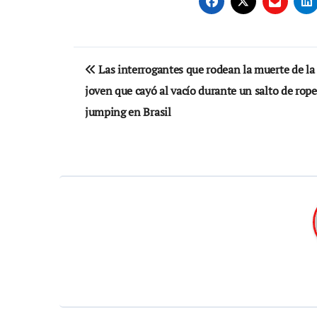
Navegación
Las interrogantes que rodean la muerte de la
de
joven que cayó al vacío durante un salto de rope
entradas
jumping en Brasil