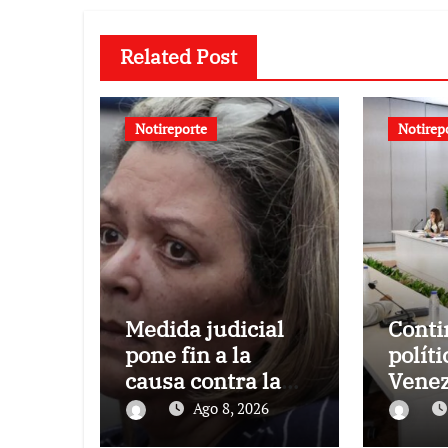
Related Post
Notireporte
Notirep
Medida judicial
Conti
pone fin a la
políti
causa contra la
Venez
exjuex Afiuni
el gob
Ago 8, 2026
oposi