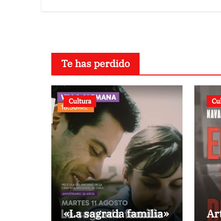
Te has perdido
Cultura
Cu
«La sagrada familia»
Ar