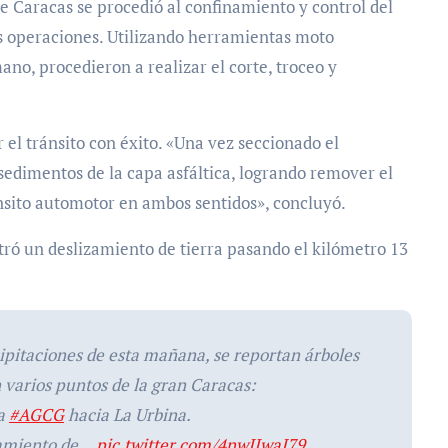
 Caracas se procedió al confinamiento y control del
las operaciones. Utilizando herramientas moto
no, procedieron a realizar el corte, troceo y
r el tránsito con éxito. «Una vez seccionado el
 sedimentos de la capa asfáltica, logrando remover el
ránsito automotor en ambos sentidos», concluyó.
stró un deslizamiento de tierra pasando el kilómetro 13
cipitaciones de esta mañana, se reportan árboles
n varios puntos de la gran Caracas:
la
#AGCG
hacia La Urbina.
izamiento de…
pic.twitter.com/4nwIJwaI79