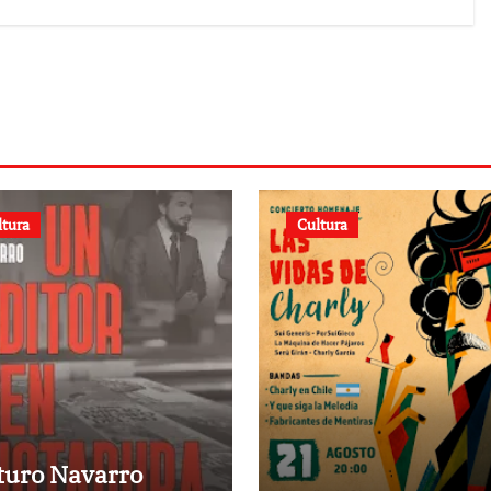
2030
ltura
Cultura
turo Navarro