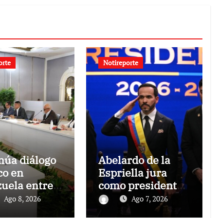
orte
Notireporte
núa diálogo
Abelardo de la
co en
Espriella jura
uela entre
como presidente
ierno y la
de Colombia para
Ago 8, 2026
Ago 7, 2026
ción
el periodo 2026-