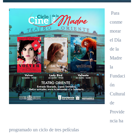
Para
conme
morar
el Día
de la
Madre
la
Fundaci
ón
Cultural
de
Provide
ncia ha
programado un ciclo de tres películas