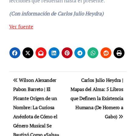
lecciones que resuenan hasta el presente.
(Con información de Carlos Julio Heydra)
Navegación
Ver fuente
de
entradas
Navegación
Wilson Alexander
Carlos Julio Heydra |
de
Pabon Barreto | El
Mapas del Alma: 5 Libros
Picante Origen de un
que Definen la Existencia
entradas
Nombre: La Curiosa
Humana (De Homero a
Anécdota de Cómo el
Gabo)
Género Musical Se
Bautizó Como «Salsa»