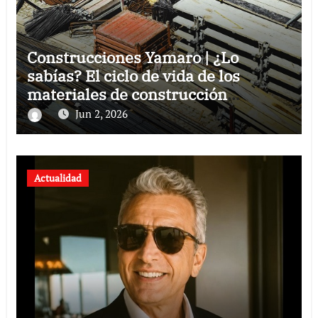
Construcciones Yamaro | ¿Lo
sabías? El ciclo de vida de los
materiales de construcción
revoluciona eficiencia en proyectos
Jun 2, 2026
modernos
Actualidad