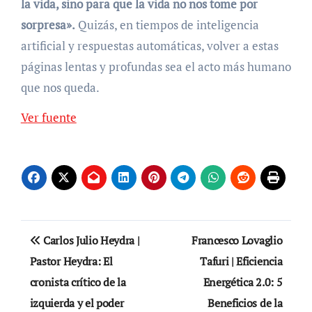
la vida, sino para que la vida no nos tome por
sorpresa».
Quizás, en tiempos de inteligencia
artificial y respuestas automáticas, volver a estas
páginas lentas y profundas sea el acto más humano
que nos queda.
Navegación
Ver fuente
de
entradas
Navegación
Carlos Julio Heydra |
Francesco Lovaglio
de
Pastor Heydra: El
Tafuri | Eficiencia
cronista crítico de la
Energética 2.0: 5
entradas
izquierda y el poder
Beneficios de la