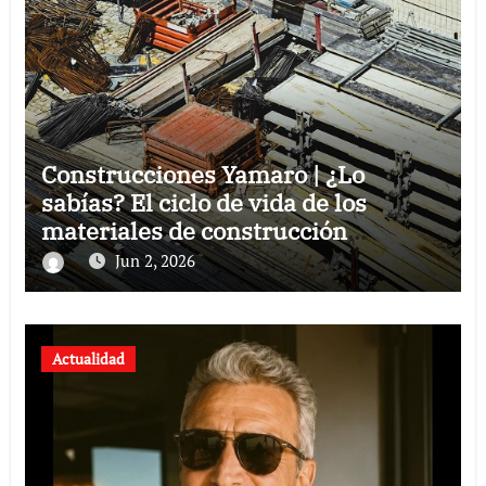
Construcciones Yamaro | ¿Lo
sabías? El ciclo de vida de los
materiales de construcción
revoluciona eficiencia en proyectos
Jun 2, 2026
modernos
Actualidad