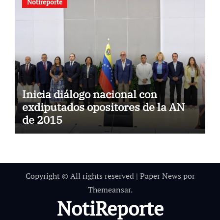
Notireporte
Inicia diálogo nacional con
exdiputados opositores de la AN
de 2015
Copyright © All rights reserved
|
Paper News
por
Themeansar
.
NotiReporte