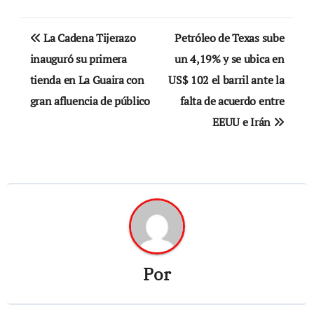
Navegación
La Cadena Tijerazo
Petróleo de Texas sube
de
inauguró su primera
un 4,19% y se ubica en
tienda en La Guaira con
US$ 102 el barril ante la
entradas
gran afluencia de público
falta de acuerdo entre
EEUU e Irán
Por