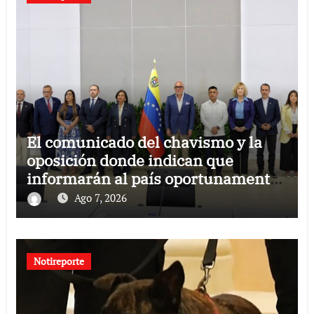
El comunicado del chavismo y la
oposición donde indican que
informarán al país oportunamente
sobre los avances alcanzado
Ago 7, 2026
Notireporte