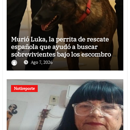
Murió Luka, la perrita de rescate
española que ayudó a buscar
sobrevivientes bajo los escombros
tras los terremotos
Ago 7, 2026
Notireporte