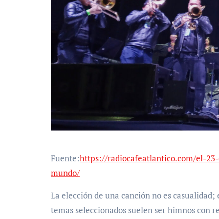
Fuente:
https://radiocafeatlantico.com/el-23-
mundo/
La elección de una canción no es casualidad;
temas seleccionados suelen ser himnos con 