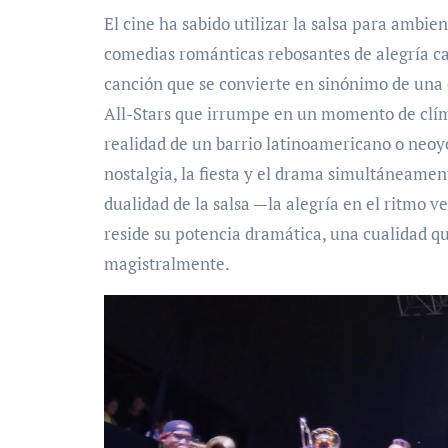
El cine ha sabido utilizar la salsa para ambie
comedias románticas rebosantes de alegría ca
canción que se convierte en sinónimo de una é
All-Stars que irrumpe en un momento de clím
realidad de un barrio latinoamericano o neoy
nostalgia, la fiesta y el drama simultáneamen
dualidad de la salsa —la alegría en el ritmo ve
reside su potencia dramática, una cualidad qu
magistralmente.