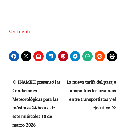
Ver fuente
Navegación
INAMEH presentó las
La nueva tarifa del pasaje
de
Condiciones
urbano tras los acuerdos
Meteorológicas para las
entre transportistas y el
entradas
próximas 24 horas, de
ejecutivo
este miércoles 18 de
marzo 2026