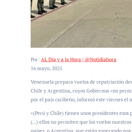
Por:
AL Día y a la Hora | @Notidiahora
16 mayo, 2025
Venezuela prepara vuelos de repatriación desde Bolivia para sus connacionales que estén en Perú,
Chile y Argentina, cuyos Gobiernos «no permi
por el país caribeño, informó este viernes el 
«(Perú y Chile) tienen unos presidentes esos 
(…) ellos no permiten que los vuelos nuestros 
países, o Argentina, que están esperando que 