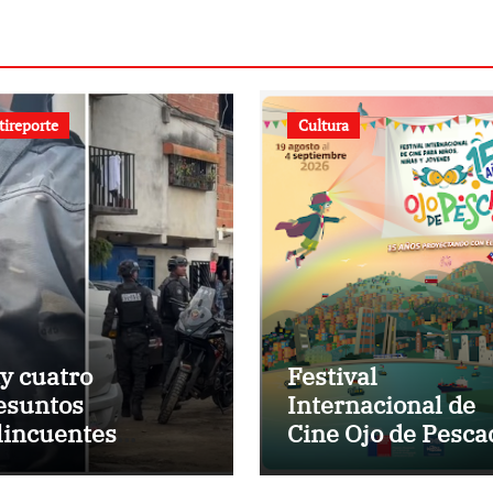
tireporte
Cultura
y cuatro
Festival
esuntos
Internacional de
lincuentes
Cine Ojo de Pesca
atidos
presenta la
programación ofic