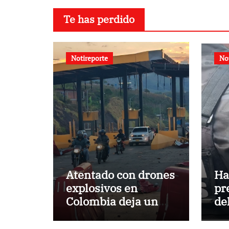
Te has perdido
Notireporte
No
Atentado con drones
Ha
explosivos en
pr
Colombia deja un
de
policía muerto
ab