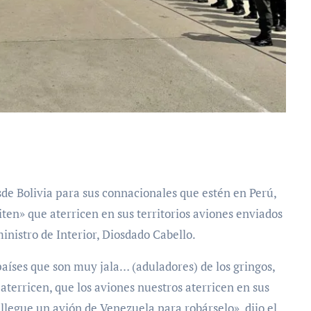
ten» que aterricen en sus territorios aviones enviados
ministro de Interior, Diosdado Cabello.
países que son muy jala… (aduladores) de los gringos,
aterricen, que los aviones nuestros aterricen en sus
llegue un avión de Venezuela para robárselo», dijo el