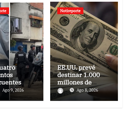
orte
Notireporte
uatro
EE.UU. prevé
ntos
destinar 1.000
cuentes
millones de
dos
dólares a
Ago 9, 2026
Ago 8, 2026
Colombia para un
paquete de
seguridad